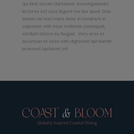
qui facit eorum claritatem. Investigationes
lectores est usus legere me lius quod. Duis
autem vel eum iriure dolor in hendrerit in
vulputate velit esse molestie consequat,
vel illum dolore eu feugiat. Vero eros et
accumsan et iusto odio dignissim qui blandit
praesent luptatum zril.