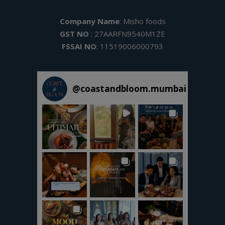
Company Name
: Misho foods
GST NO
: 27AARFN9540M1ZE
FSSAI NO
: 11519006000793
@
coastandbloom.mumbai