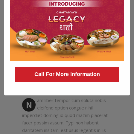
M
hendrerit in vulputate velit esse
molestie consequat, vel illum dolore eu
feugiat nulla facilisis at vero eros et
accumsan et iusto odio dignissim qui blandit
praesent luptatum zzril delenit augue duis
dolore te feugait nulla facilisi ii legunt
saepius. Duis autem vel eum iriure dolor in
hendrerit in vulputate velit esse molestie
consequat, vel illum dolore eu feugiat. Vero
eros et accumsan et iusto odio dignissim
Call For More Information
qui blandit praesent luptatum zril.
am liber tempor cum soluta nobis
N
eleifend option congue nihil
imperdiet doming id quod mazim placerat
facer possim assum. Typi non habent
claritatem insitam; est usus legentis in iis