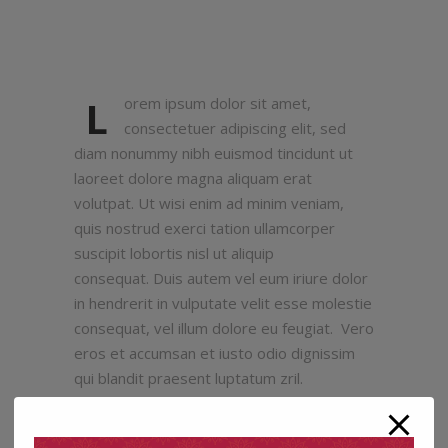
L
orem ipsum dolor sit amet,
consectetuer adipiscing elit, sed
diam nonummy nibh euismod tincidunt ut
laoreet dolore magna aliquam erat
volutpat. Ut wisi enim ad minim veniam,
quis nostrud exerci tation ullamcorper
suscipit lobortis nisl ut aliquip
consequat. Duis autem vel eum iriure dolor
in hendrerit in vulputate velit esse molestie
consequat, vel illum dolore eu feugiat. Vero
eros et accumsan et iusto odio dignissim
qui blandit praesent luptatum zril.
uis autem vel eum iriure dolor in